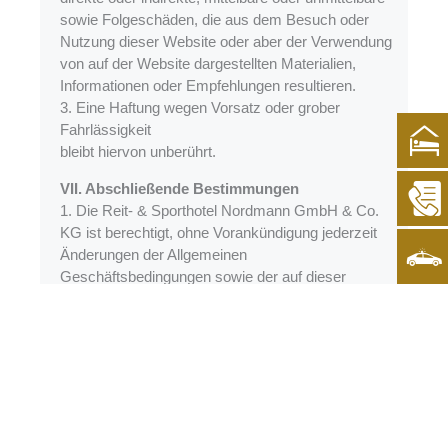
sowie Folgeschäden, die aus dem Besuch oder
Nutzung dieser Website oder aber der Verwendung
von auf der Website dargestellten Materialien,
Informationen oder Empfehlungen resultieren.
3. Eine Haftung wegen Vorsatz oder grober
Fahrlässigkeit
bleibt hiervon unberührt.
VII. Abschließende Bestimmungen
1. Die Reit- & Sporthotel Nordmann GmbH & Co.
KG ist berechtigt, ohne Vorankündigung jederzeit
Änderungen der Allgemeinen
Geschäftsbedingungen sowie der auf dieser
Website präsentierten Informationen, Namen,
Bilder, Fotos, Logos und Icons, Produkte und
Dienstleistungen vorzunehmen.
2. Es gilt deutsches Recht.
3. Ist der Besucher Kaufmann oder hat er im Inland
keinen allgemeinen Gerichtsstand, ist
ausschließlicher Gerichtsstand für sämtliche