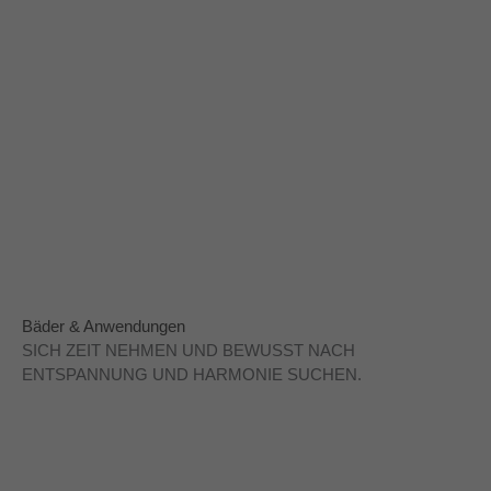
und belebenden Eigenschaften bilden die Basis für
einzigartige Spa & Wellness Anwendungen und
Behandlungen mit Produkte von
THALGO
. Sie schützen,
kräftigen und verfeinern die Haut und perfektionieren ihre
ursprüngliche Schönheit.
Bäder & Anwendungen
SICH ZEIT NEHMEN UND BEWUSST NACH
ENTSPANNUNG UND HARMONIE SUCHEN.