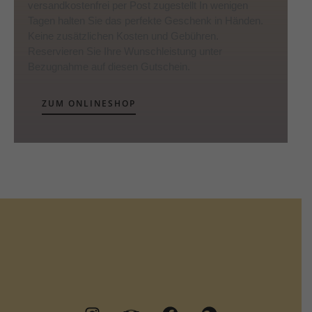
versandkostenfrei per Post zugestellt In wenigen
Tagen halten Sie das perfekte Geschenk in Händen.
Keine zusätzlichen Kosten und Gebühren.
Reservieren Sie Ihre Wunschleistung unter
Bezugnahme auf diesen Gutschein.
ZUM ONLINESHOP