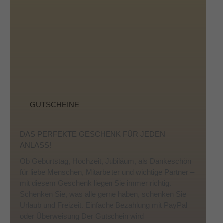
GUTSCHEINE
DAS PERFEKTE GESCHENK FÜR JEDEN
ANLASS!
Ob Geburtstag, Hochzeit, Jubiläum, als Dankeschön
für liebe Menschen, Mitarbeiter und wichtige Partner –
mit diesem Geschenk liegen Sie immer richtig.
Schenken Sie, was alle gerne haben, schenken Sie
Urlaub und Freizeit. Einfache Bezahlung mit PayPal
oder Überweisung Der Gutschein wird