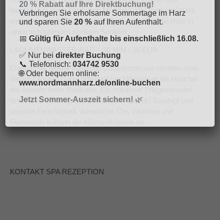
20 % Rabatt auf Ihre Direktbuchung!
tauchen Sie in ein kostbares Milchbad. Die Zuckerkristalle
Verbringen Sie erholsame Sommertage im Harz
entfalten einen pudrigen zarten Duft und hüllen die Haut in
und sparen Sie
20 %
auf Ihren Aufenthalt.
einen schützenden seidigen Schleier.
📅
Gültig für Aufenthalte bis einschließlich 16.08.
LAGUNENWASSER-BAD – 30 MIN / 35 EUR
✅ Nur bei
direkter Buchung
📞 Telefonisch:
034742 9530
Erleben Sie dieses tropische Dufterlebnis wie inmitten einer
🌐 Oder bequem online:
blauen Lagune. Dabei unterstützen Mikroalgen die Haut bei
www.nordmannharz.de/online-buchen
der Abwehr freier Radikaler. Ein maritimer Pflegekomplex
Jetzt Sommer-Auszeit sichern!
🌿
liefert Geschmeidigkeit. Wasserlilien-Extrakt Beruhigt und
spendet Feuchtigkeit. Ätherische Öle, Vitamine und
Flavonoide kurbeln die Mikrozirkulation an.
KONTAKT SPA REZEPTION