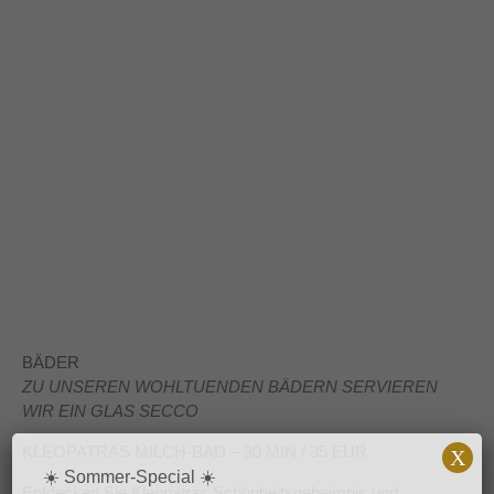
BÄDER
ZU UNSEREN WOHLTUENDEN BÄDERN SERVIEREN
WIR EIN GLAS SECCO
KLEOPATRAS MILCH-BAD – 30 MIN / 35 EUR
X
☀️ Sommer-Special ☀️
Entdecken Sie Kleopatras Schönheitsgeheimnis und