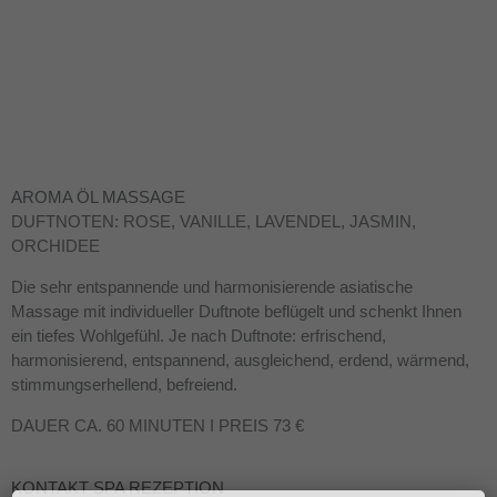
AROMA ÖL MASSAGE
DUFTNOTEN: ROSE, VANILLE, LAVENDEL, JASMIN,
ORCHIDEE
Die sehr entspannende und harmonisierende asiatische
Massage mit individueller Duftnote beflügelt und schenkt Ihnen
ein tiefes Wohlgefühl. Je nach Duftnote: erfrischend,
harmonisierend, entspannend, ausgleichend, erdend, wärmend,
stimmungserhellend, befreiend.
DAUER CA. 60 MINUTEN I PREIS 73 €
KONTAKT SPA REZEPTION