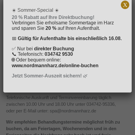
X
☀️ Sommer-Special ☀️
20 % Rabatt auf Ihre Direktbuchung!
Verbringen Sie erholsame Sommertage im Harz
und sparen Sie
20 %
auf Ihren Aufenthalt.
📅
Gültig für Aufenthalte bis einschließlich 16.08.
✅ Nur bei
direkter Buchung
📞 Telefonisch:
034742 9530
🌐 Oder bequem online:
www.nordmannharz.de/online-buchen
Jetzt Sommer-Auszeit sichern!
🌿
Telefonische Auskunft und Terminvereinbarung täglich
zwischen 10.00 Uhr und 18.00 Uhr unter 034742-95336,
oder per E-Mail unter: spa@nordmannharz.de
Wir empfehlen Behandlungstermine möglichst früh zu
buchen, da am Feiertagen, Wochenenden und in den